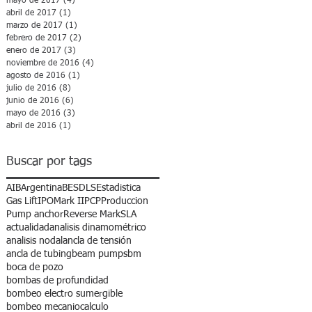
mayo de 2017
(4)
4 entradas
a
abril de 2017
(1)
1 entrada
marzo de 2017
(1)
1 entrada
febrero de 2017
(2)
2 entradas
enero de 2017
(3)
3 entradas
noviembre de 2016
(4)
4 entradas
agosto de 2016
(1)
1 entrada
julio de 2016
(8)
8 entradas
junio de 2016
(6)
6 entradas
mayo de 2016
(3)
3 entradas
abril de 2016
(1)
1 entrada
Buscar por tags
AIB
Argentina
BES
DLS
Estadistica
Gas Lift
IPO
Mark II
PCP
Produccion
Pump anchor
Reverse Mark
SLA
actualidad
analisis dinamométrico
analisis nodal
ancla de tensión
ancla de tubing
beam pumps
bm
boca de pozo
bombas de profundidad
bombeo electro sumergible
bombeo mecanio
calculo