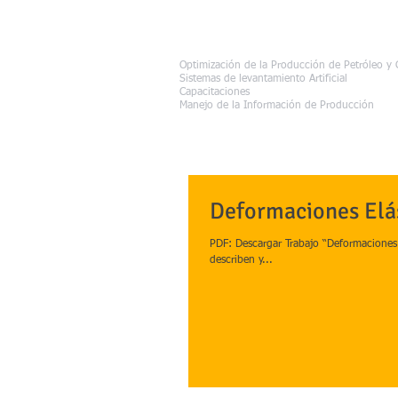
Aclinar Consultor
Optimización de la Producción de Petróleo y 
Sistemas de levantamiento Artificial
Capacitaciones
Manejo de la Información de Producción
Deformaciones Elás
PDF: Descargar Trabajo “Deformaciones E
describen y...