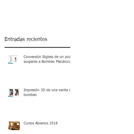
testing.
o
Entradas recientes
el
el
Conversión Rigless de un pozo
surgente a Bombeo Mecánico
Impresión 3D de una varilla de
bombeo
Cursos Abiertos 2018
e