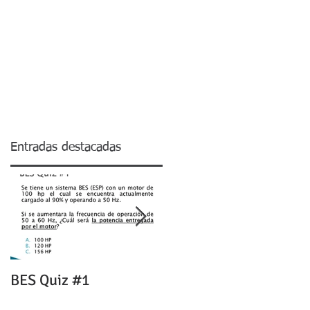
siones 3D
Acerca de Pablo
Blog
Entradas destacadas
se
BES Quiz #1
Tabla de Orificios
Equivalentes para well