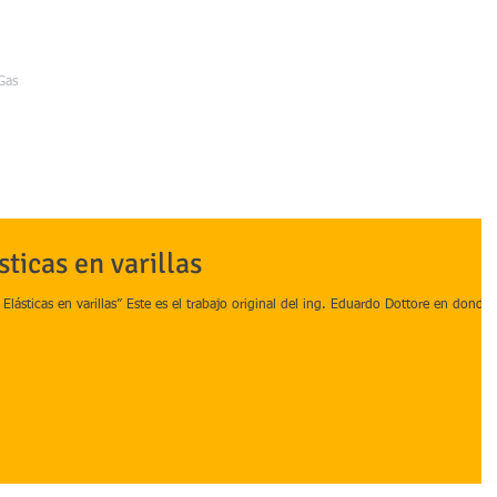
a
Gas
Inicio
Servicios
Clientes
Impre
ticas en varillas
lásticas en varillas” Este es el trabajo original del ing. Eduardo Dottore en donde 