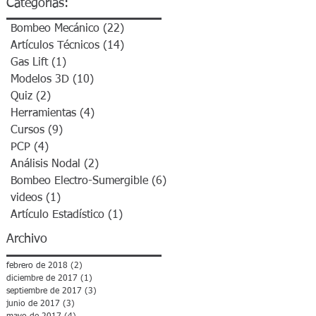
Categorias:
Bombeo Mecánico
(22)
22 entradas
Artículos Técnicos
(14)
14 entradas
n
Gas Lift
(1)
1 entrada
Modelos 3D
(10)
10 entradas
Quiz
(2)
2 entradas
Herramientas
(4)
4 entradas
Cursos
(9)
9 entradas
PCP
(4)
4 entradas
Análisis Nodal
(2)
2 entradas
Bombeo Electro-Sumergible
(6)
6 entradas
videos
(1)
1 entrada
Artículo Estadístico
(1)
1 entrada
Archivo
febrero de 2018
(2)
2 entradas
diciembre de 2017
(1)
1 entrada
septiembre de 2017
(3)
3 entradas
junio de 2017
(3)
3 entradas