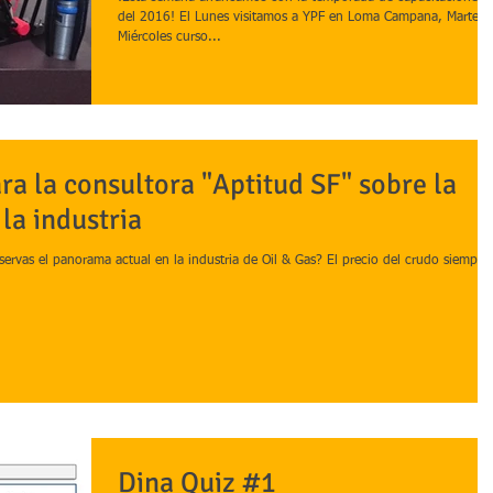
del 2016! El Lunes visitamos a YPF en Loma Campana, Martes 
Miércoles curso...
ra la consultora "Aptitud SF" sobre la
 la industria
as el panorama actual en la industria de Oil & Gas? El precio del crudo siempre
Dina Quiz #1